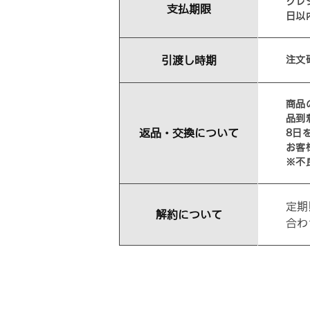
クレ
支払期限
日以
引渡し時期
注文
商品
品到
返品・交換について
8日
お客
※不
定期
解約について
合わ